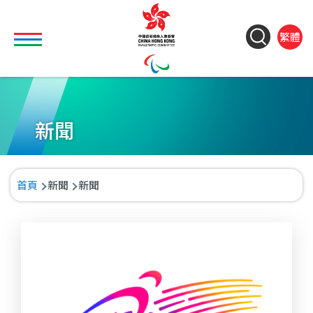
移至主內容
Toggle main menu visibility
ColorC
Langu
S
繁體
&
switch
M
Font
(
M
Resize
n
新聞
導
首頁
新聞
新聞
航
連
結