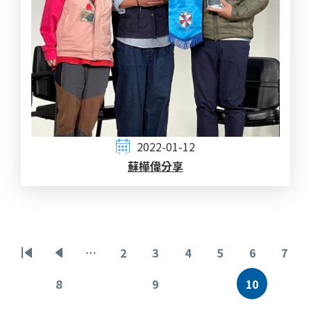
2022-01-12
蘇樺偉分享
Pagination
…
2
3
4
5
6
7
First
Previous
頁
頁
頁
頁
頁
頁
page
page
面
面
面
面
面
面
8
9
10
頁
頁
目