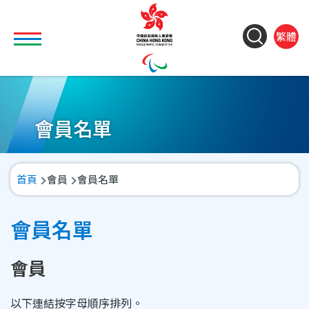
移至主內容
Toggle main menu visibility
ColorC
Langu
S
繁體
&
switch
M
Font
(
M
Resize
n
會員名單
導
首頁
會員
會員名單
航
連
會員名單
結
會員
以下連結按字母順序排列。