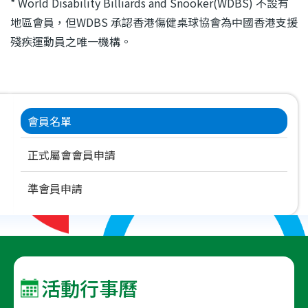
* World Disability Billiards and Snooker(WDBS) 不設有
地區會員，但WDBS 承認香港傷健桌球協會為中國香港支援
殘疾運動員之唯一機構。
Main
會員名單
navigation
正式屬會會員申請
準會員申請
活動行事曆