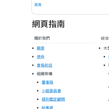
首頁
航
連
網頁指南
結
關於我們
綜合
願景
大
使命
會長的話
組織架構
董事局
小組委員會
級別鑑定顧問
秘書處