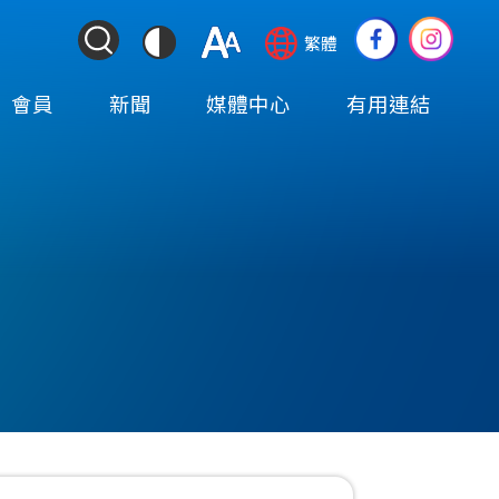
ColorContrast
Language
Social
繁體
&
switcher
Media
Font
(TOP)
會員
新聞
媒體中心
有用連結
Resize