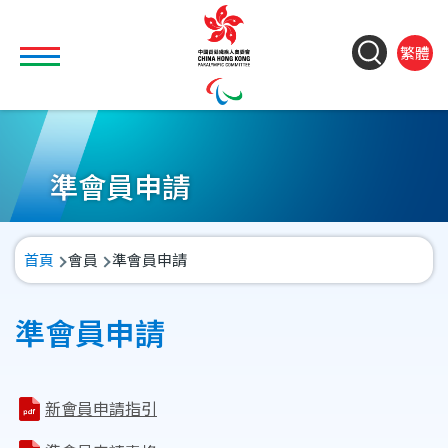
移至主內容
Toggle main menu visibility
ColorC
Langu
S
繁體
&
switch
M
Font
(
M
Resize
n
準會員申請
導
首頁
會員
準會員申請
航
連
準會員申請
結
新會員申請指引