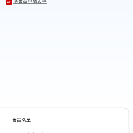
準會員申請表格
Main
會員名單
navigation