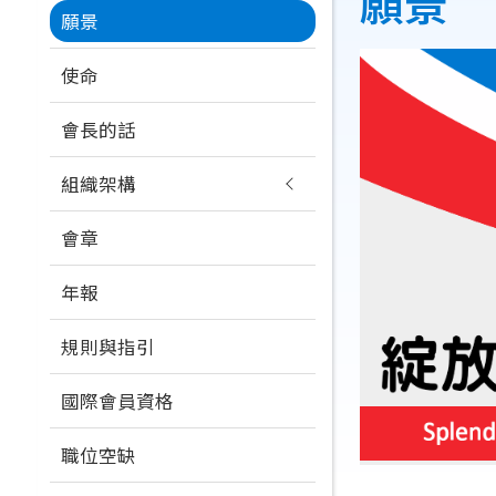
願景
連
願景
navigation
結
使命
會長的話
組織架構
會章
年報
規則與指引
國際會員資格
職位空缺