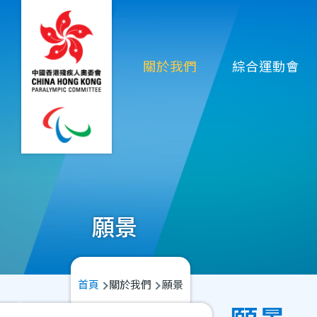
移至主內容
Main
關於我們
綜合運動會
navigation
願景
導
首頁
關於我們
願景
航
Main