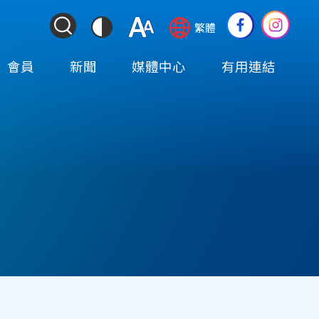
ColorContrast
Language
Social
繁體
&
switcher
Media
Font
(TOP)
會員
新聞
媒體中心
有用連結
Resize