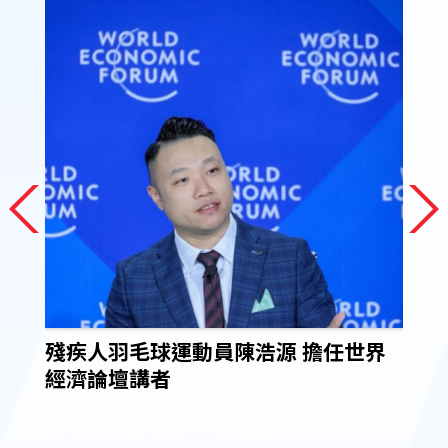
現正接
殘疾人羽毛球運動員陳浩源 擔任世界
20
經濟論壇講者
隊共
會以
新篇