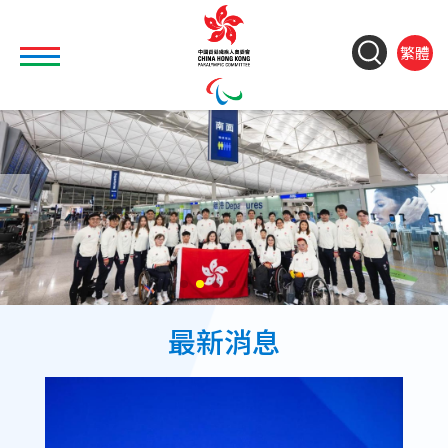
移至主內容
Toggle main menu visibility
ColorC
Langu
S
繁體
&
switch
M
Font
(
M
Resize
n
最新消息