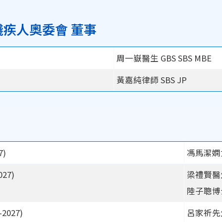
疾人奧委會 董事
周一嶽醫生 GBS SBS MBE
黃嘉純律師 SBS JP
7)
馮馬潔嫻女士
027)
梁禮賢醫
陸子聰博
2027)
呂家祈先