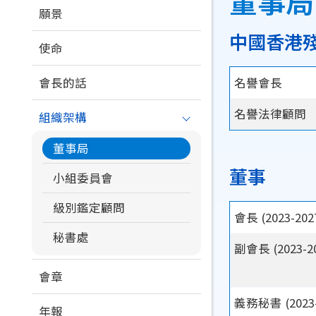
董事局
連
願景
navigation
結
中國香港殘
使命
會長的話
名譽會長
名譽法律顧問
組織架構
董事局
董事
小組委員會
級別鑑定顧問
會長 (2023-202
秘書處
副會長 (2023-2
會章
義務秘書 (2023-
年報