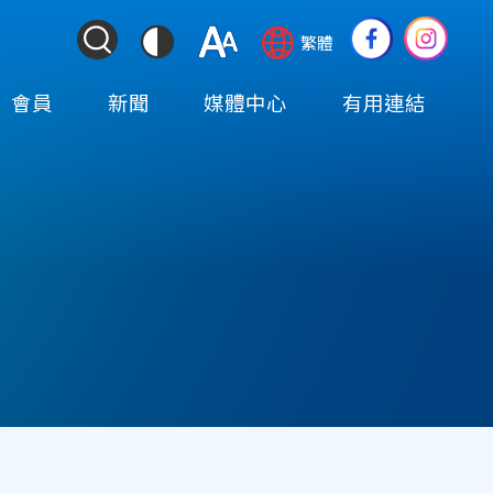
ColorContrast
Language
Social
繁體
&
switcher
Media
Font
(TOP)
會員
新聞
媒體中心
有用連結
Resize