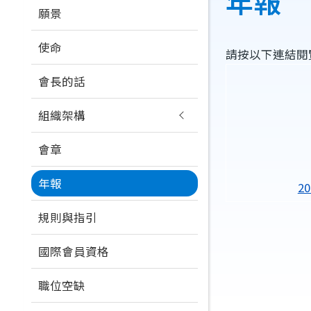
年報
連
願景
navigation
結
使命
請按以下連結閱
會長的話
組織架構
會章
年報
2
規則與指引
國際會員資格
職位空缺