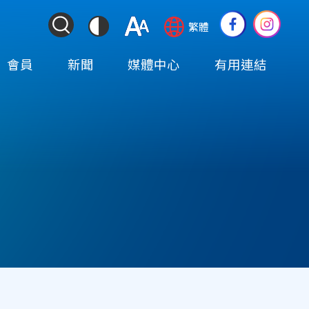
ColorContrast
Language
Social
繁體
&
switcher
Media
Font
(TOP)
會員
新聞
媒體中心
有用連結
Resize