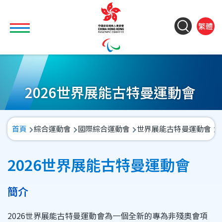
移至主內容
Toggle main menu visibility
ColorC
Langu
S
繁體
&
switch
M
Font
(
M
Resize
n
2026世界展能古特曼運動會
導
首頁
綜合運動會
國際綜合運動會
世界展能古特曼運動會
航
連
2026世界展能古特曼運動會
結
簡介
2026世界展能古特曼運動會為一個全新的專為非殘奧會項