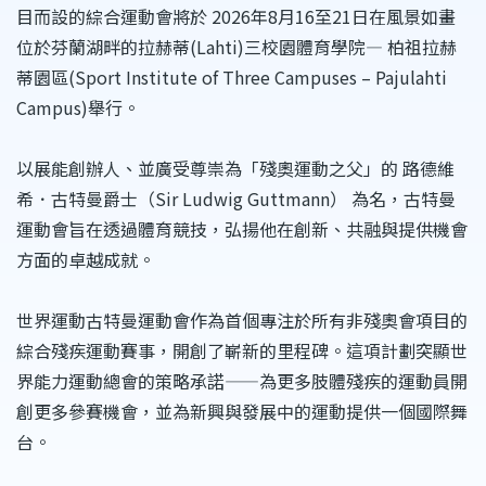
目而設的綜合運動會將於 2026年8月16至21日在風景如畫
位於芬蘭湖畔的拉赫蒂(Lahti)三校園體育學院— 柏祖拉赫
蒂園區(Sport Institute of Three Campuses – Pajulahti
Campus)舉行。
以展能創辦人、並廣受尊崇為「殘奧運動之父」的 路德維
希．古特曼爵士（Sir Ludwig Guttmann） 為名，古特曼
運動會旨在透過體育競技，弘揚他在創新、共融與提供機會
方面的卓越成就。
世界運動古特曼運動會作為首個專注於所有非殘奧會項目的
綜合殘疾運動賽事，開創了嶄新的里程碑。這項計劃突顯世
界能力運動總會的策略承諾——為更多肢體殘疾的運動員開
創更多參賽機會，並為新興與發展中的運動提供一個國際舞
台。