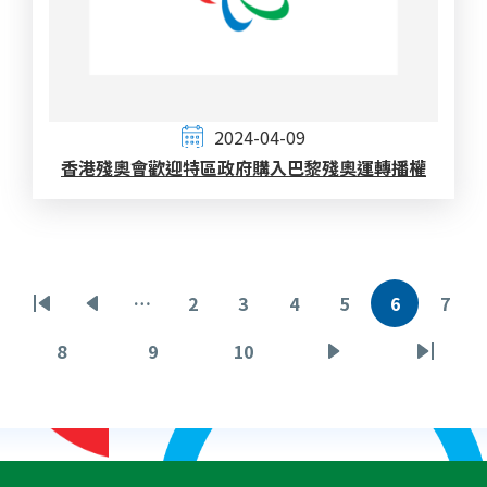
2024-04-09
香港殘奧會歡迎特區政府購入巴黎殘奧運轉播權
Pagination
…
2
3
4
5
6
7
First
Previous
頁
頁
頁
頁
目
頁
page
page
面
面
面
面
前
面
8
9
10
頁
頁
頁
下
Last
頁
面
面
面
一
page
面
頁