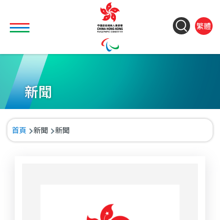
移至主內容
Toggle main menu visibility
ColorC
Langu
S
繁體
&
switch
M
Font
(
M
Resize
n
新聞
導
首頁
新聞
新聞
航
連
結