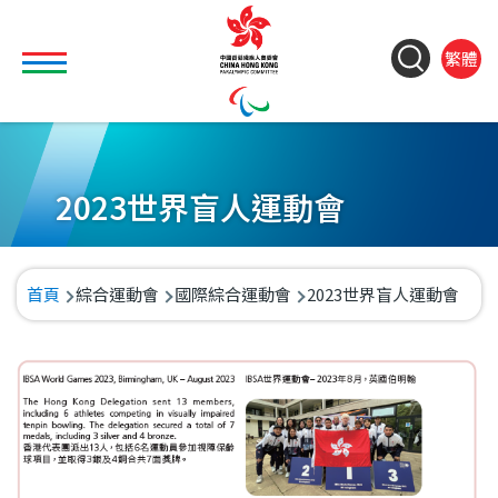
移至主內容
Toggle main menu visibility
ColorC
Langu
S
繁體
&
switch
M
Font
(
M
Resize
n
2023世界盲人運動會
導
首頁
綜合運動會
國際綜合運動會
2023世界盲人運動會
航
連
結