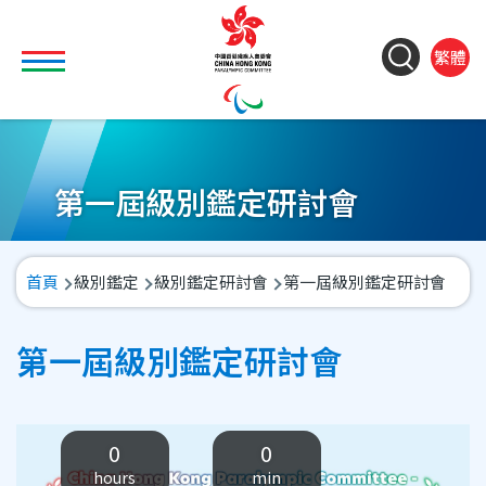
移至主內容
Toggle main menu visibility
ColorC
Langu
S
繁體
&
switch
M
Font
(
M
Resize
n
第一屆級別鑑定研討會
導
首頁
級別鑑定
級別鑑定研討會
第一屆級別鑑定研討會
航
連
第一屆級別鑑定研討會
結
0
0
hours
min