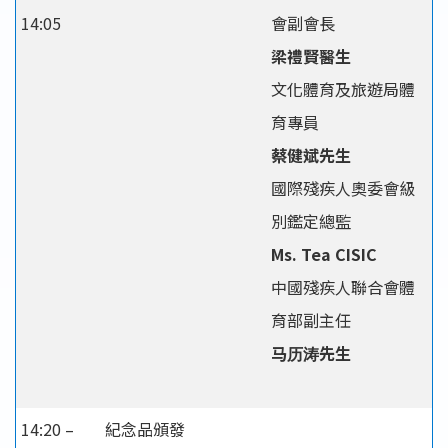
14:05
會副會長
梁禮賢醫生
文化體育及旅遊局體
育專員
蔡健斌先生
國際殘疾人奧委會級
別鑑定總監
Ms. Tea CISIC
中國殘疾人聯合會體
育部副主任
马历涛先生
14:20 –
紀念品頒發