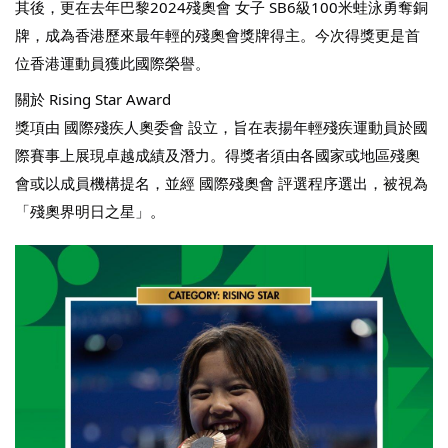
其後，更在去年巴黎2024殘奧會 女子 SB6級100米蛙泳勇奪銅
牌，成為香港歷來最年輕的殘奧會獎牌得主。今次得獎更是首
位香港運動員獲此國際榮譽。
關於 Rising Star Award
獎項由 國際殘疾人奧委會 設立，旨在表揚年輕殘疾運動員於國
際賽事上展現卓越成績及潛力。得獎者須由各國家或地區殘奧
會或以成員機構提名，並經 國際殘奧會 評選程序選出，被視為
「殘奧界明日之星」。