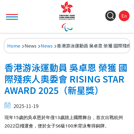
Skip to main content
Toggle main menu visibility
ColorC
Langu
S
En
&
switch
M
Font
(
M
Resize
Breadcrumb
Home
News
News
香港游泳運動員 吳卓恩 榮獲 國際殘疾人奧委會 
n
香港游泳運動員 吳卓恩 榮獲 國
際殘疾人奧委會 RISING STAR
AWARD 2025（新星獎）
2025-11-19
現年15歲的吳卓恩於年僅13歲踏上國際舞台，首次出戰杭州
2022亞殘運會，便於女子S6級100米背泳奪得銅牌。