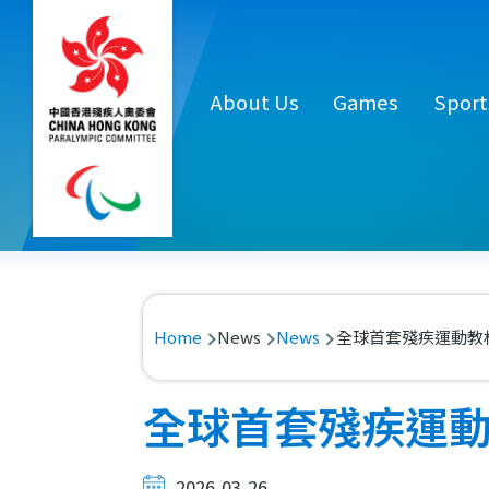
Skip to main content
Main
About Us
Games
Sport
navigation
Breadcrumb
Home
News
News
全球首套殘疾運動教
全球首套殘疾運
2026-03-26