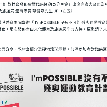
動教育計劃 教材套發佈會暨殘疾運動員分享會」出席嘉賓大合照
育及旅遊局 體育專員 蔡健斌先生 JP（右五）
體育學院舉辦「 I'mPOSSIBLE 沒有不可能 殘奧運動
套，是次發佈會由文化體育及旅遊局鼎力支持，更邀請了文化
動員分享、教材套簡介及硬地滾球示範，加深參加者對殘疾運