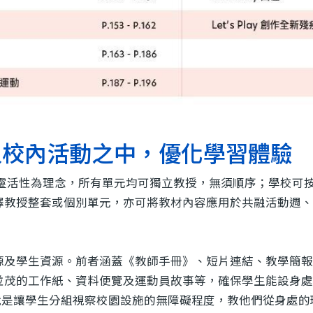
入校內活動之中，優化學習體驗
程設計以靈活性為理念，所有單元均可獨立教授，無須順序；學校
擇教授整套或個別單元，亦可將教材內容應用於共融活動週、
源及學生資源。前者涵蓋《教師手冊》、短片連結、教學簡報
並茂的工作紙、資料便覽及運動員故事等，確保學生能設身處
就是讓學生分組視察校園設施的無障礙程度，教他們從身處