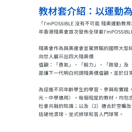
教材套介紹：以運動
「I'mPOSSIBLE 沒有不可能 殘奧運動教育
年香港殘奧會首次發佈全球套I'mPOSS
殘奧會作為與奧運會並駕齊驅的國際大型
向世人展示出四大殘奧價
值觀：「勇氣」、「毅力」、「啟發」及「平
是讓下一代明白何謂殘奧價值觀，並於日
為促進不同年齡學生的學習、參與和實踐，「
元，中學適用）。每個程度的教材，均包
社會共融的知識；以及（2）適合於空曠及安
括硬地滾球、坐式排球和盲人門球等。