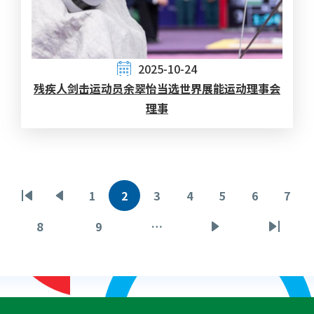
2025-10-24
残疾人剑击运动员余翠怡当选世界展能运动理事会
理事
Pagination
1
2
3
4
5
6
7
First
Previous
页
目
页
页
页
页
页
page
page
面
前
面
面
面
面
面
8
9
…
页
页
下
Last
页
面
面
一
page
面
页