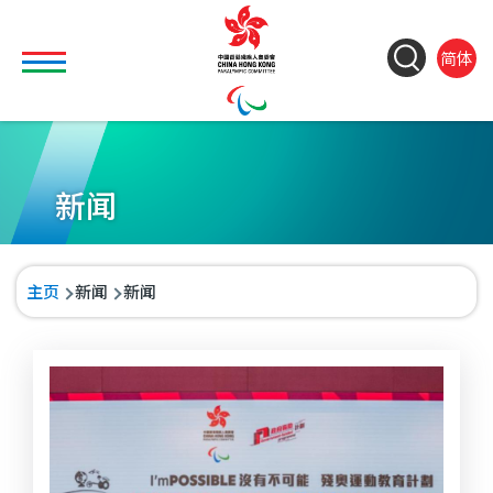
移至主內容
Toggle main menu visibility
ColorC
Langu
So
简体
&
switch
M
Font
(
M
Resiz
n
新闻
导
主页
新闻
新闻
航
连
结