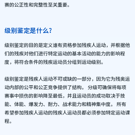
赛的公正性和完整性至关重要。
级别鉴定是什么?
级别鉴定的目的是定义谁有资格参加残疾人运动，并根据他
们的残疾对他们进行特定运动的基本活动的能力的影响程
度，将符合条件的残疾运动员分组到运动级别。
级别鉴定是残疾人运动不可或缺的一部分，因为它为残奥运
动内部的公平和公正竞争提供了结构。 分级可确保将每项
赛事中损伤的影响降至最低，并且运动员的成功取决于技
能、体能、爆发力、耐力、战术能力和精神集中度。 所有
希望参加残疾人运动的残疾人运动员都必须参加特定运动课
程。