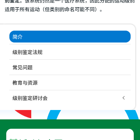
别鉴定
。该系统仍然是一个医疗系统，因此分配的运动级别
适用于所有运动（但类别的命名可能不同）。
Main
简介
navigation
级别鉴定法规
常见问题
教育与资源
级别鉴定研讨会