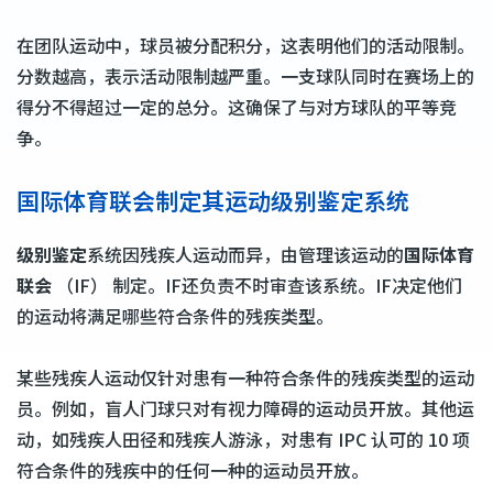
在团队运动中，球员被分配积分，这表明他们的活动限制。
分数越高，表示活动限制越严重。一支球队同时在赛场上的
得分不得超过一定的总分。这确保了与对方球队的平等竞
争。
国际体育联会制定其运动级别鉴定系统
级别鉴定
系统因残疾人运动而异，由管理该运动的
国际体育
联会
（IF） 制定。IF还负责不时审查该系统。IF决定他们
的运动将满足哪些符合条件的残疾类型。
某些残疾人运动仅针对患有一种符合条件的残疾类型的运动
员。例如，盲人门球只对有视力障碍的运动员开放。其他运
动，如残疾人田径和残疾人游泳，对患有 IPC 认可的 10 项
符合条件的残疾中的任何一种的运动员开放。