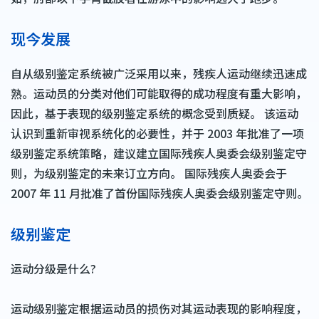
现今发展
自从级别鉴定系统被广泛采用以来，残疾人运动继续迅速成
熟。运动员的分类对他们可能取得的成功程度有重大影响，
因此，基于表现的级别鉴定系统的概念受到质疑。 该运动
认识到重新审视系统化的必要性，并于 2003 年批准了一项
级别鉴定系统策略，建议建立国际残疾人奥委会级别鉴定守
则，为级别鉴定的未来订立方向。 国际残疾人奥委会于
2007 年 11 月批准了首份国际残疾人奥委会级别鉴定守则。
级别鉴定
运动分级是什么?
运动级别鉴定根据运动员的损伤对其运动表现的影响程度，