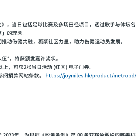
会》，当日包括足球比赛及多场田径项目，透过歌手与体坛名
享」的理念。
同推动伤健共融，凝聚社区力量，助力伤健运动员发展。
队伍*，将获颁发嘉许奖状。
或以上，可获2张当日活动 (红区) 电子门券。
请参阅捐款网站条款。
https://joymiles.hk/product/metrobd
2023年，为根据《税务条例》第 88 条获豁免缴税的慈