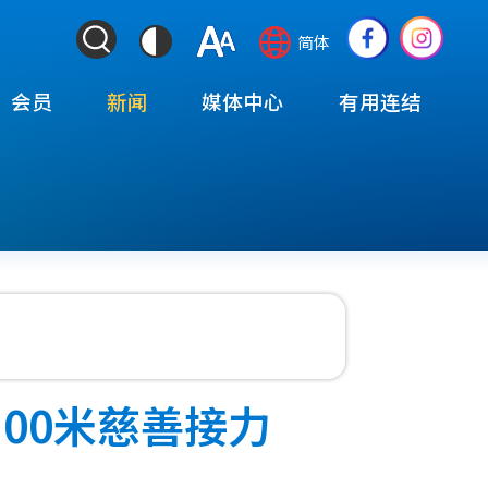
ColorContrast
Language
Social
简体
&
switcher
Media
Font
(TOP)
会员
新闻
媒体中心
有用连结
Resize
100米慈善接力