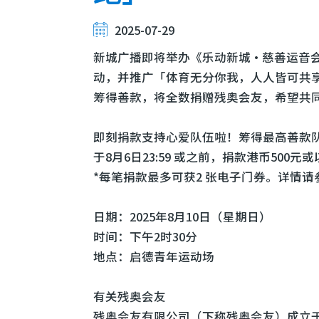
2025-07-29
新城广播即将举办《乐动新城‧慈善运音
动，并推广「体育无分你我，人人皆可共
筹得善款，将全数捐赠残奥会友，希望共
即刻捐款支持心爱队伍啦！筹得最高善款
于8月6日23:59 或之前，捐款港币500元
*每笔捐款最多可获2 张电子门券。详情
日期：2025年8月10日（星期日）
时间：下午2时30分
地点：启德青年运动场
有关残奥会友
残奥会友有限公司（下称残奥会友）成立于 