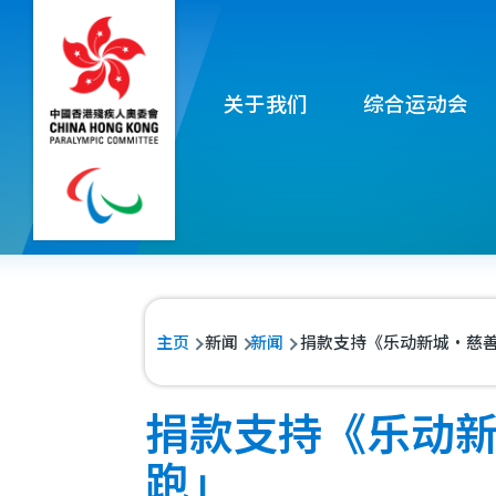
移至主內容
Main
关于我们
综合运动会
navigation
导
主页
新闻
新闻
捐款支持《乐动新城‧慈善运
航
连
捐款支持《乐动新城
结
跑」