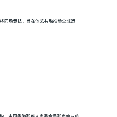
将同场竞技，旨在体艺共融推动全城运
/
善机构，中国香港残疾人奥委会是残奥会友的